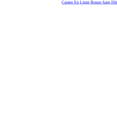
Casino En Ligne Bonus Sans Dé