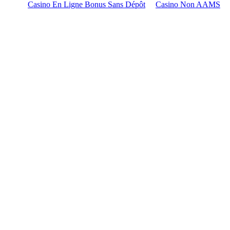
Casino En Ligne Bonus Sans Dépôt
Casino Non AAMS