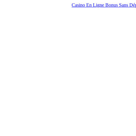
Casino En Ligne Bonus Sans Dé