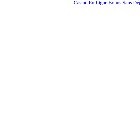
Casino En Ligne Bonus Sans Dé