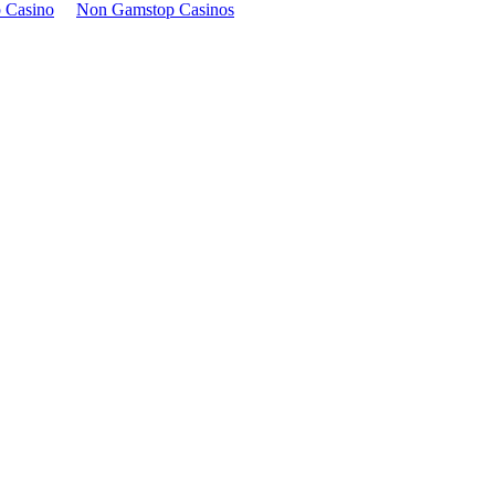
 Casino
Non Gamstop Casinos