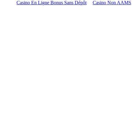
Casino En Ligne Bonus Sans Dépôt
Casino Non AAMS